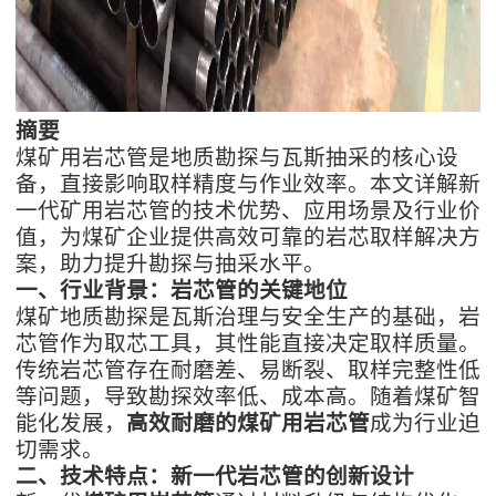
摘要
煤矿用岩芯管是地质勘探与瓦斯抽采的核心设
备，直接影响取样精度与作业效率。本文详解新
一代矿用岩芯管的技术优势、应用场景及行业价
值，为煤矿企业提供高效可靠的岩芯取样解决方
案，助力提升勘探与抽采水平。
一、行业背景：岩芯管的关键地位
煤矿地质勘探是瓦斯治理与安全生产的基础，岩
芯管作为取芯工具，其性能直接决定取样质量。
传统岩芯管存在耐磨差、易断裂、取样完整性低
等问题，导致勘探效率低、成本高。随着煤矿智
能化发展，
高效耐磨的煤矿用岩芯管
成为行业迫
切需求。
二、技术特点：新一代岩芯管的创新设计