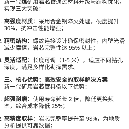
新一代
煤矿用岩芯管
通过材料升级与结构优化，
实现三大突破：
高强度材质
：采用合金钢淬火处理，硬度提升
30%，抗冲击性能增强；
精密结构
：螺纹连接设计确保密封性，内壁光滑
减少摩擦，岩芯完整性达 95% 以上；
灵活适配
：长度可调（1-5 米），适应不同钻孔
深度，满足多样化勘探需求。
三、核心优势：高效安全的取样解决方案
新一代
矿用岩芯管
具备以下优势：
超强耐磨
：使用寿命延长 2 倍，降低更换频
率，综合成本降低 25%；
高精度取样
：岩芯完整率提升至 98%，为地质
分析提供可靠数据；