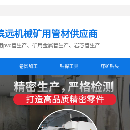
滨远机械矿用管材供应商
用pvc管生产、矿用金属管生产、岩芯管生产
卷圆加工
钻探工具
煤矿钻头