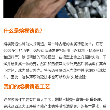
什么是熔模铸造？
熔模铸造也称为失蜡铸造，是一种古老的金属铸造技术。它有
6000多年的历史。熔模铸造通常是指使用可熔材料（蜡质材料
和塑料等）制成精确的可熔模型，在模型上涂上几层耐火漆，干
燥并硬化成一体的壳，然后加热使其失去外壳然后将模型在高温
下烘烤，成为耐火外壳。将液态金属倒入壳体中并冷却以形成铸
件。因此，这种薄膜流延技术也可以称为“失蜡流延”
我们的熔模铸造工艺
硅溶胶铸件主要有四道大工序：
制蜡—制壳—浇铸—后道处理
，
完成这四道大工序后才能产出铸件毛坯满足客户的基本需求，后