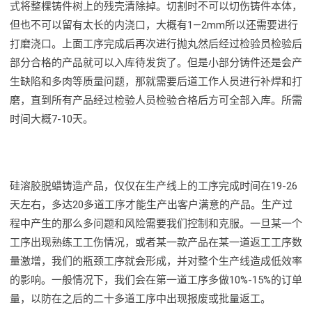
式将整棵铸件树上的残壳清除掉。切割时不可以切伤铸件本体，
但也不可以留有太长的内浇口，大概有1—2mm所以还需要进行
打磨浇口。上面工序完成后再次进行抛丸然后经过检验员检验后
部分合格的产品就可以入库待发货了。但是小部分铸件还是会产
生缺陷和多肉等质量问题，那就需要后道工作人员进行补焊和打
磨，直到所有产品经过检验人员检验合格后方可全部入库。所需
时间大概7-10天。
硅溶胶脱蜡铸造产品，仅仅在生产线上的工序完成时间在19-26
天左右，多达20多道工序才能生产出客户满意的产品。生产过
程中产生的那么多问题和风险需要我们控制和克服。一旦某一个
工序出现熟练工工伤情况，或者某一款产品在某一道返工工序数
量激增，我们的瓶颈工序就会形成，并对整个生产线造成低效率
的影响。一般情况下，我们会在第一道工序多做10%-15%的订单
量，以防在之后的二十多道工序中出现报废或批量返工。